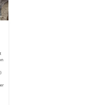
t
on
)
er