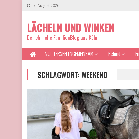
7. August 2026
LÄCHELN UND WINKEN
Der ehrliche FamilienBlog aus Köln
MUTTERSEELENGEMEINSAM
Behind
E
SCHLAGWORT:
WEEKEND