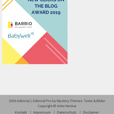
2026 editorial
|
Editorial Pro by
Mystery Themes
. Texte & Bilder
Copyright © Anke Neckar
Kontakt
Impressum
Datenschutz
Disclaimer