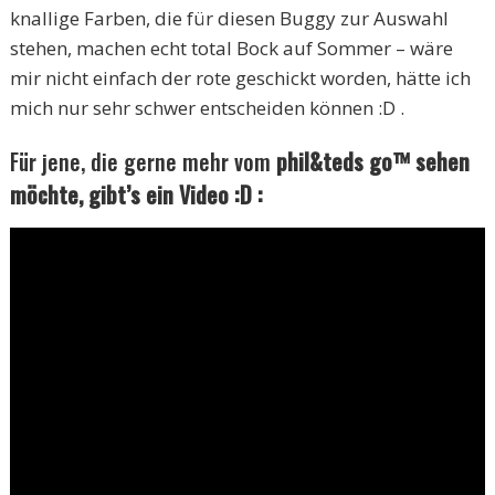
knallige Farben, die für diesen Buggy zur Auswahl
stehen, machen echt total Bock auf Sommer – wäre
mir nicht einfach der rote geschickt worden, hätte ich
mich nur sehr schwer entscheiden können :D .
Für jene, die gerne mehr vom
phil&teds go™ sehen
möchte, gibt’s ein Video :D :