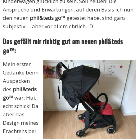
Kinderwagen glücklich zu sein. Soll heißen: Die
Ansprüche und Erwartungen, auf deren Basis ich nun
den neuen
phil&teds go™
getestet habe, sind ganz
subjektiv … aber vor allem ehrlich. :D
Das gefällt mir richtig gut am neuen phil&teds
go™:
Mein erster
Gedanke beim
Auspacken
des
phil&teds
go™
war: Hui,
echt schick! Da
aber das
Design meines
Erachtens bei