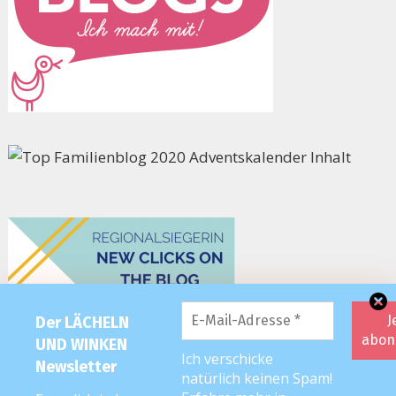
Der LÄCHELN
UND WINKEN
Ich verschicke
Newsletter
natürlich keinen Spam!