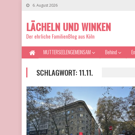
6. August 2026
LÄCHELN UND WINKEN
Der ehrliche FamilienBlog aus Köln
MUTTERSEELENGEMEINSAM
Behind
E
SCHLAGWORT:
11.11.