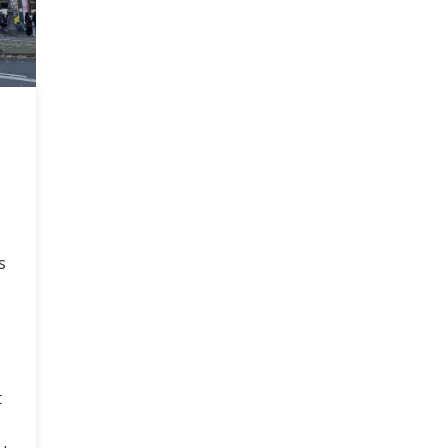
s
.
t