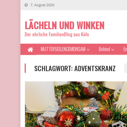
7. August 2026
LÄCHELN UND WINKEN
Der ehrliche FamilienBlog aus Köln
MUTTERSEELENGEMEINSAM
Behind
E
SCHLAGWORT:
ADVENTSKRANZ