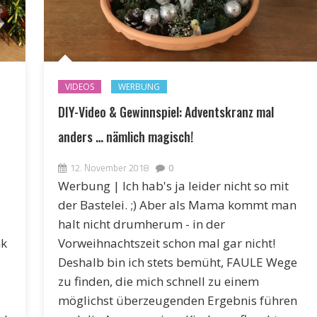
VIDEOS
WERBUNG
DIY-Video & Gewinnspiel: Adventskranz mal
anders … nämlich magisch!
12. November 2018
0
Werbung | Ich hab's ja leider nicht so mit
der Bastelei. ;) Aber als Mama kommt man
halt nicht drumherum - in der
nk
Vorweihnachtszeit schon mal gar nicht!
Deshalb bin ich stets bemüht, FAULE Wege
zu finden, die mich schnell zu einem
möglichst überzeugenden Ergebnis führen