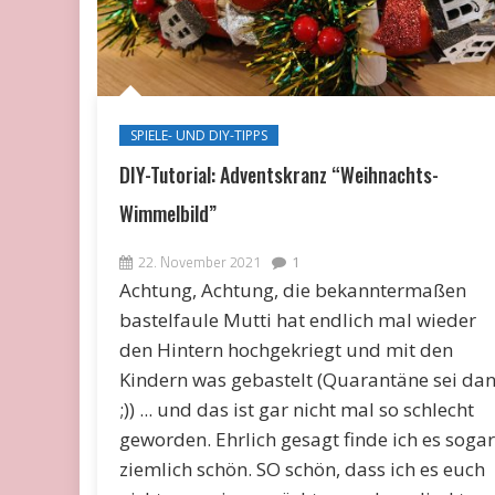
SPIELE- UND DIY-TIPPS
DIY-Tutorial: Adventskranz “Weihnachts-
Wimmelbild”
22. November 2021
1
Achtung, Achtung, die bekanntermaßen
bastelfaule Mutti hat endlich mal wieder
den Hintern hochgekriegt und mit den
Kindern was gebastelt (Quarantäne sei da
;)) ... und das ist gar nicht mal so schlecht
geworden. Ehrlich gesagt finde ich es sogar
ziemlich schön. SO schön, dass ich es euch