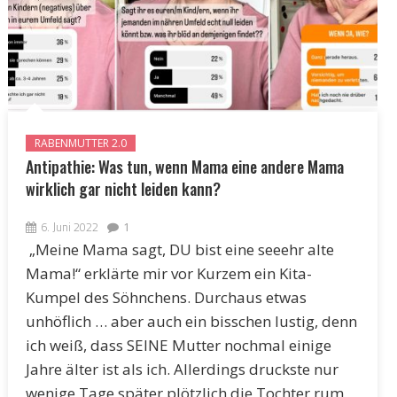
RABENMUTTER 2.0
Antipathie: Was tun, wenn Mama eine andere Mama
wirklich gar nicht leiden kann?
6. Juni 2022
1
„Meine Mama sagt, DU bist eine seeehr alte
Mama!“ erklärte mir vor Kurzem ein Kita-
Kumpel des Söhnchens. Durchaus etwas
unhöflich … aber auch ein bisschen lustig, denn
ich weiß, dass SEINE Mutter nochmal einige
Jahre älter ist als ich. Allerdings druckste nur
wenige Tage später plötzlich die Tochter rum,