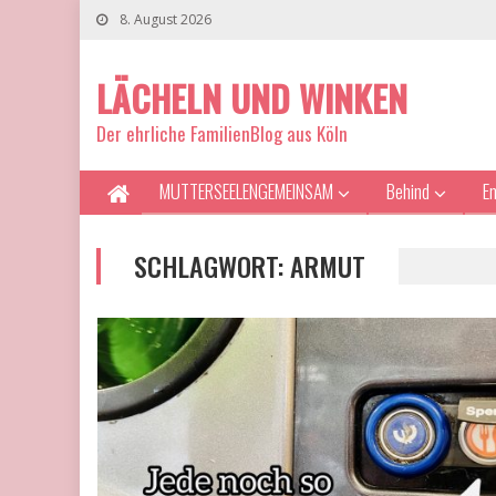
8. August 2026
LÄCHELN UND WINKEN
Der ehrliche FamilienBlog aus Köln
MUTTERSEELENGEMEINSAM
Behind
E
SCHLAGWORT:
ARMUT