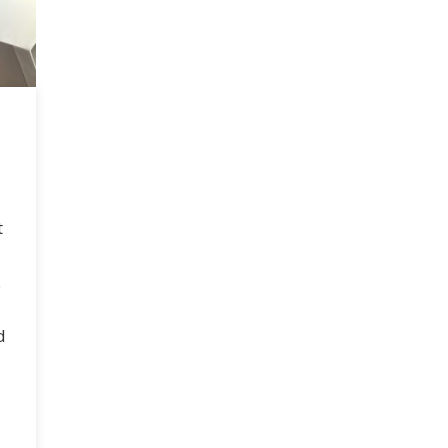
t
.
d