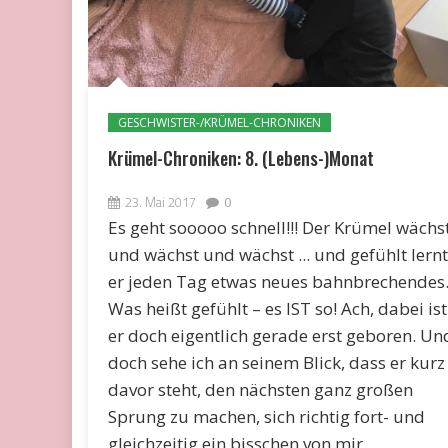
GESCHWISTER-/KRÜMEL-CHRONIKEN
Krümel-Chroniken: 8. (Lebens-)Monat
23. Mai 2017
0
Es geht sooooo schnell!!! Der Krümel wächs
und wächst und wächst ... und gefühlt lernt
er jeden Tag etwas neues bahnbrechendes
Was heißt gefühlt – es IST so! Ach, dabei ist
er doch eigentlich gerade erst geboren. Un
doch sehe ich an seinem Blick, dass er kurz
davor steht, den nächsten ganz großen
Sprung zu machen, sich richtig fort- und
gleichzeitig ein bisschen von mir