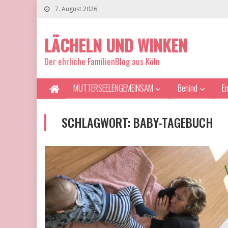
7. August 2026
LÄCHELN UND WINKEN
Der ehrliche FamilienBlog aus Köln
MUTTERSEELENGEMEINSAM
Behind
E
SCHLAGWORT:
BABY-TAGEBUCH