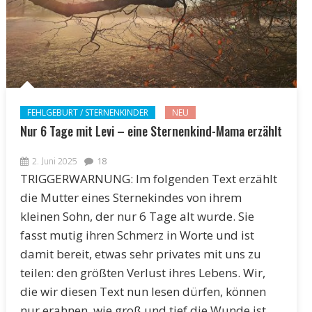
FEHLGEBURT / STERNENKINDER
NEU
Nur 6 Tage mit Levi – eine Sternenkind-Mama erzählt
2. Juni 2025
18
TRIGGERWARNUNG: Im folgenden Text erzählt
die Mutter eines Sternekindes von ihrem
kleinen Sohn, der nur 6 Tage alt wurde. Sie
fasst mutig ihren Schmerz in Worte und ist
damit bereit, etwas sehr privates mit uns zu
teilen: den größten Verlust ihres Lebens. Wir,
die wir diesen Text nun lesen dürfen, können
nur erahnen, wie groß und tief die Wunde ist,