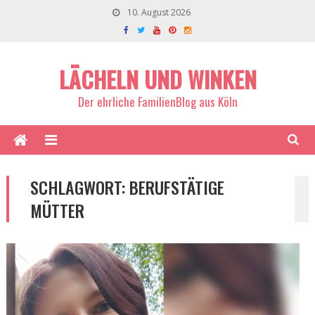
10. August 2026
LÄCHELN UND WINKEN
Der ehrliche FamilienBlog aus Köln
SCHLAGWORT:
BERUFSTÄTIGE
MÜTTER