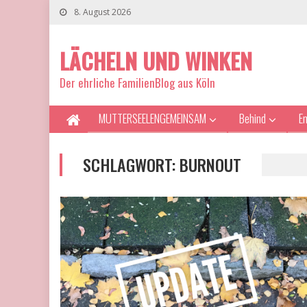
8. August 2026
LÄCHELN UND WINKEN
Der ehrliche FamilienBlog aus Köln
MUTTERSEELENGEMEINSAM
Behind
E
SCHLAGWORT:
BURNOUT