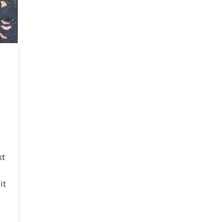
kt
it