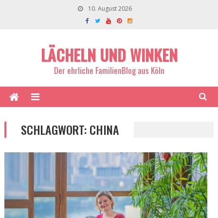
10. August 2026
LÄCHELN UND WINKEN
Der ehrliche FamilienBlog aus Köln
SCHLAGWORT:
CHINA