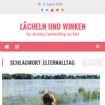
8. August 2026
LÄCHELN UND WINKEN
Der ehrliche FamilienBlog aus Köln
SCHLAGWORT:
ELTERNALLTAG