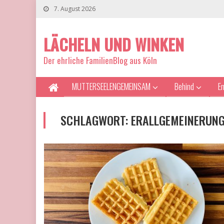
7. August 2026
LÄCHELN UND WINKEN
Der ehrliche FamilienBlog aus Köln
MUTTERSEELENGEMEINSAM
Behind
E
SCHLAGWORT:
ERALLGEMEINERUN