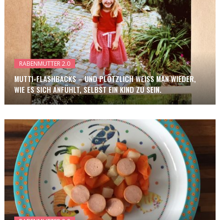
RABENMUTTER 2.0
MUTTI-FLASHBACKS – UND PLÖTZLICH WEISS MAN WIEDER, W
IE ES SICH ANFÜHLT, SELBST EIN KIND ZU SEIN.