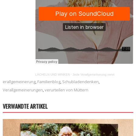
LÄCHELN UND WINKEN
·
Jede Verallgemeinerung nervt
erallgemeinerung
,
Familienblog
,
Schubladendenken
,
Verallgemeinerungen
,
verurteilen von Müttern
VERWANDTE ARTIKEL