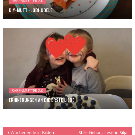
RABENMUTTER 2.0
DIY-MUTTI-LOBHUDELEI
RABENMUTTER 2.0
ERINNERUNGEN AN DIE ERSTE LIEBE
Beitragsnavigation
Wochenende in Bildern:
Stille Geburt: Leserin Silja