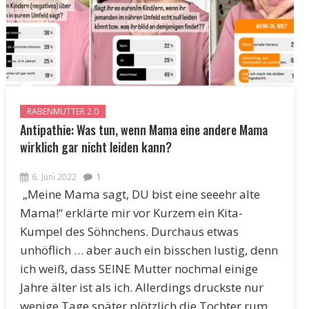
RABENMUTTER 2.0
Antipathie: Was tun, wenn Mama eine andere Mama
wirklich gar nicht leiden kann?
6. Juni 2022
1
„Meine Mama sagt, DU bist eine seeehr alte
Mama!“ erklärte mir vor Kurzem ein Kita-
Kumpel des Söhnchens. Durchaus etwas
unhöflich … aber auch ein bisschen lustig, denn
ich weiß, dass SEINE Mutter nochmal einige
Jahre älter ist als ich. Allerdings druckste nur
wenige Tage später plötzlich die Tochter rum,