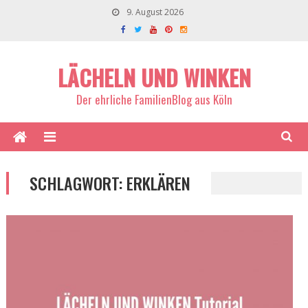
9. August 2026
LÄCHELN UND WINKEN
Der ehrliche FamilienBlog aus Köln
SCHLAGWORT:
ERKLÄREN