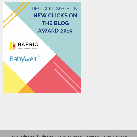
2026 editorial
|
Editorial Pro by
Mystery Themes
. Texte & Bilder