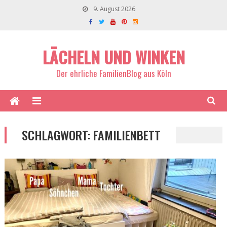
9. August 2026
LÄCHELN UND WINKEN
Der ehrliche FamilienBlog aus Köln
SCHLAGWORT:
FAMILIENBETT