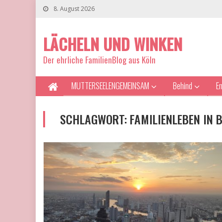
8. August 2026
LÄCHELN UND WINKEN
Der ehrliche FamilienBlog aus Köln
MUTTERSEELENGEMEINSAM
Behind
E
SCHLAGWORT:
FAMILIENLEBEN IN