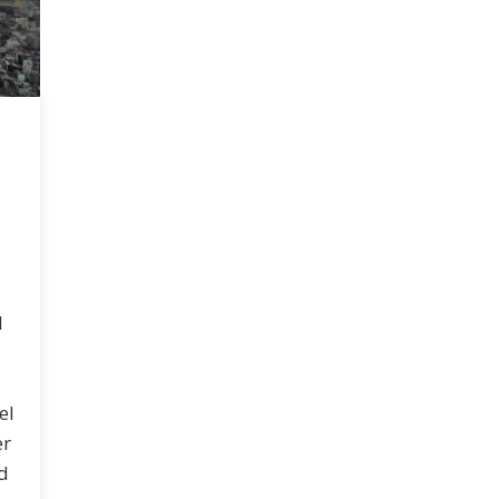
d
el
er
nd