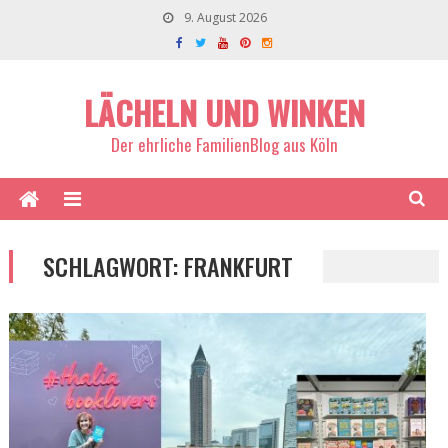
9. August 2026
LÄCHELN UND WINKEN
Der ehrliche FamilienBlog aus Köln
SCHLAGWORT:
FRANKFURT