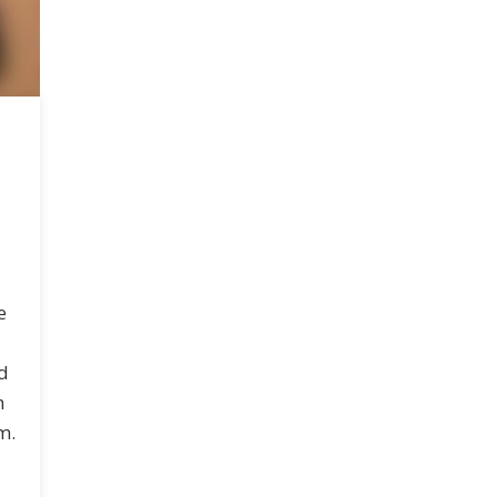
e
d
h
m.