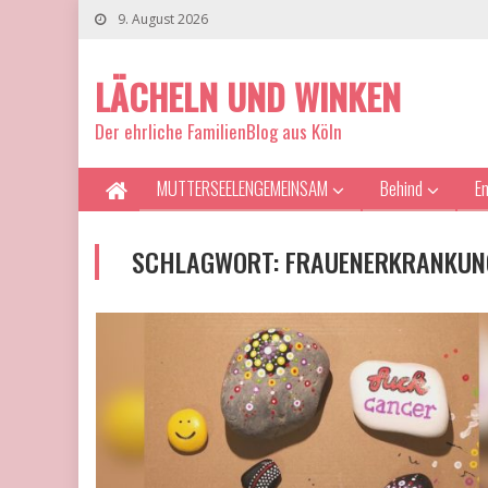
9. August 2026
LÄCHELN UND WINKEN
Der ehrliche FamilienBlog aus Köln
MUTTERSEELENGEMEINSAM
Behind
E
SCHLAGWORT:
FRAUENERKRANKUN