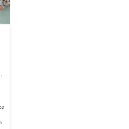
er
be
h