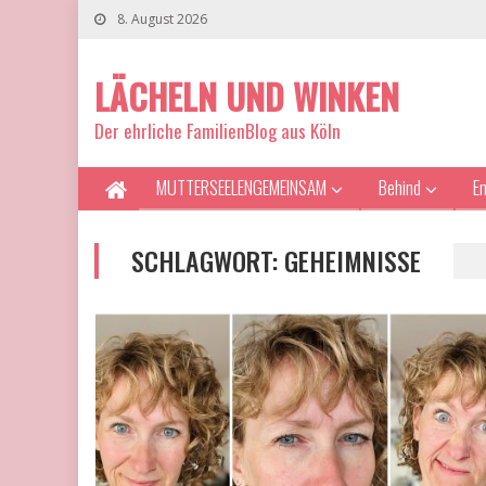
8. August 2026
LÄCHELN UND WINKEN
Der ehrliche FamilienBlog aus Köln
MUTTERSEELENGEMEINSAM
Behind
E
SCHLAGWORT:
GEHEIMNISSE