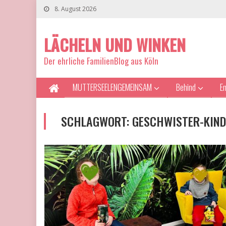
8. August 2026
LÄCHELN UND WINKEN
Der ehrliche FamilienBlog aus Köln
MUTTERSEELENGEMEINSAM
Behind
E
SCHLAGWORT:
GESCHWISTER-KIND