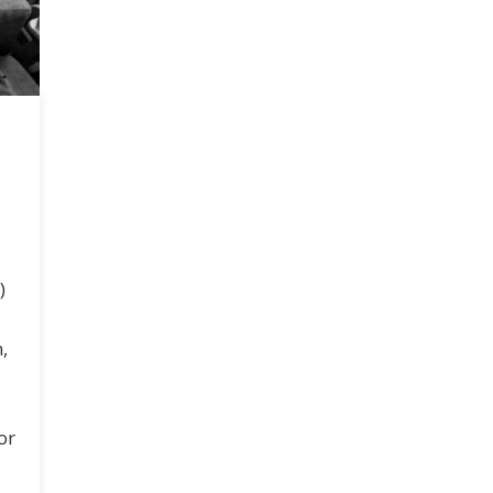
)
,
or