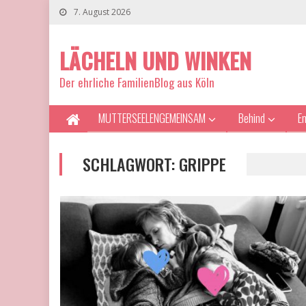
7. August 2026
LÄCHELN UND WINKEN
Der ehrliche FamilienBlog aus Köln
MUTTERSEELENGEMEINSAM
Behind
E
SCHLAGWORT:
GRIPPE