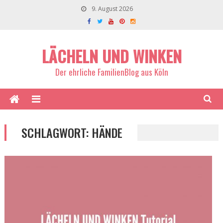
9. August 2026
LÄCHELN UND WINKEN
Der ehrliche FamilienBlog aus Köln
SCHLAGWORT:
HÄNDE