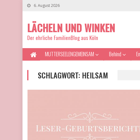
6. August 2026
LÄCHELN UND WINKEN
Der ehrliche FamilienBlog aus Köln
MUTTERSEELENGEMEINSAM
Behind
E
SCHLAGWORT:
HEILSAM