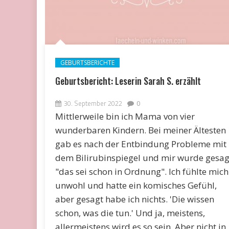
GEBURTSBERICHTE
Geburtsbericht: Leserin Sarah S. erzählt
30. September 2022
0
Mittlerweile bin ich Mama von vier
wunderbaren Kindern. Bei meiner Ältesten
gab es nach der Entbindung Probleme mit
dem Bilirubinspiegel und mir wurde gesag
"das sei schon in Ordnung". Ich fühlte mich
unwohl und hatte ein komisches Gefühl,
aber gesagt habe ich nichts. 'Die wissen
schon, was die tun.' Und ja, meistens,
allermeistens wird es so sein. Aber nicht in