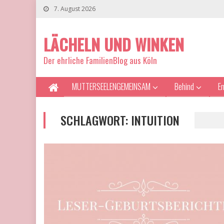
7. August 2026
LÄCHELN UND WINKEN
Der ehrliche FamilienBlog aus Köln
MUTTERSEELENGEMEINSAM
Behind
E
SCHLAGWORT:
INTUITION