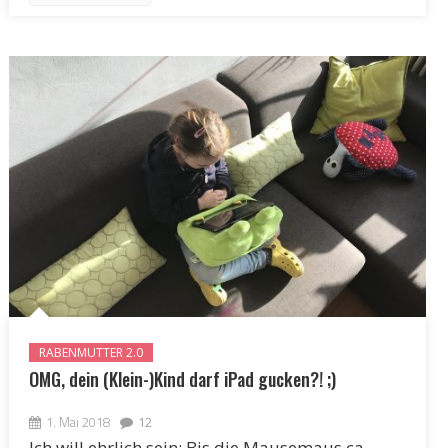
RABENMUTTER 2.0
OMG, dein (Klein-)Kind darf iPad gucken?! ;)
1. Mai 2018
12
Ich will ehrlich sein: Bis die Mausemaus ca.