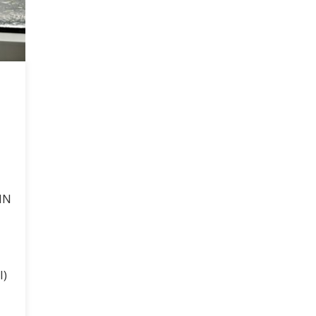
IN
l)