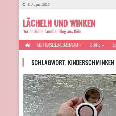
8. August 2026
LÄCHELN UND WINKEN
Der ehrliche FamilienBlog aus Köln
MUTTERSEELENGEMEINSAM
Behind
E
SCHLAGWORT:
KINDERSCHMINKEN