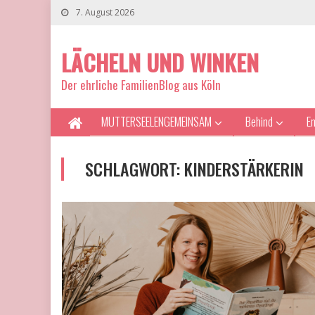
7. August 2026
LÄCHELN UND WINKEN
Der ehrliche FamilienBlog aus Köln
MUTTERSEELENGEMEINSAM
Behind
E
SCHLAGWORT:
KINDERSTÄRKERIN