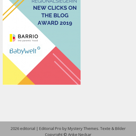
2026 editorial
|
Editorial Pro by
Mystery Themes
. Texte & Bilder
Copyright © Anke Neckar