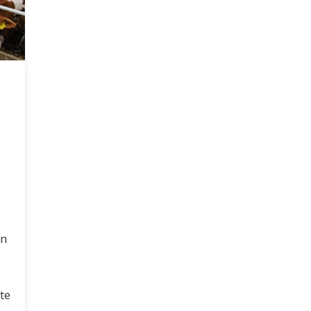
in
te