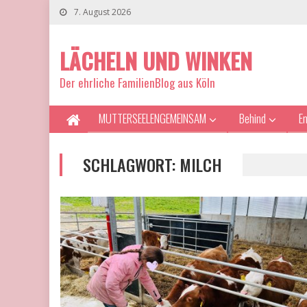
7. August 2026
LÄCHELN UND WINKEN
Der ehrliche FamilienBlog aus Köln
MUTTERSEELENGEMEINSAM
Behind
E
SCHLAGWORT:
MILCH