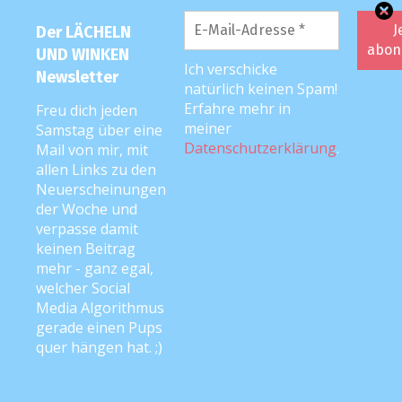
Geburtsberichte
Der LÄCHELN
Geschwister-/Krümel-Chroniken
UND WINKEN
Ich verschicke
Newsletter
Herzensangelegenheiten
natürlich keinen Spam!
Erfahre mehr in
Freu dich jeden
Interviews
meiner
Samstag über eine
Datenschutzerklärung
.
Mail von mir, mit
Leser:innen-Geschichten
allen Links zu den
Neuerscheinungen
Mutter-Kind-Kur-Berichte
der Woche und
Neu
verpasse damit
keinen Beitrag
Rabenmutter 2.0
mehr - ganz egal,
welcher Social
Rezepte
Media Algorithmus
Schwangerschaftstagebuch
gerade einen Pups
quer hängen hat. ;)
Spiele- und DIY-Tipps
Tipps & Tricks