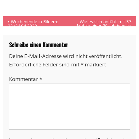
Beitragsnavigation
Wochenende in Bildern:
Wie es sich anfühlt mit 37
Mutter einer 20-jährigen zu
23./24.04.2022
sein.
Schreibe einen Kommentar
Deine E-Mail-Adresse wird nicht veröffentlicht.
Erforderliche Felder sind mit
*
markiert
Kommentar
*