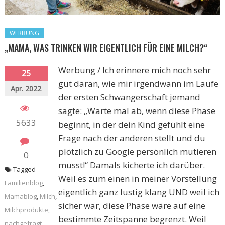
WERBUNG
„MAMA, WAS TRINKEN WIR EIGENTLICH FÜR EINE MILCH?“
Werbung / Ich erinnere mich noch sehr
25
gut daran, wie mir irgendwann im Laufe
Apr. 2022
der ersten Schwangerschaft jemand
sagte: „Warte mal ab, wenn diese Phase
5633
beginnt, in der dein Kind gefühlt eine
Frage nach der anderen stellt und du
plötzlich zu Google persönlich mutieren
0
musst!“ Damals kicherte ich darüber.
Tagged
Weil es zum einen in meiner Vorstellung
Familienblog
,
eigentlich ganz lustig klang UND weil ich
Mamablog
,
Milch
,
sicher war, diese Phase wäre auf eine
Milchprodukte
,
bestimmte Zeitspanne begrenzt. Weil
nachgefragt
,