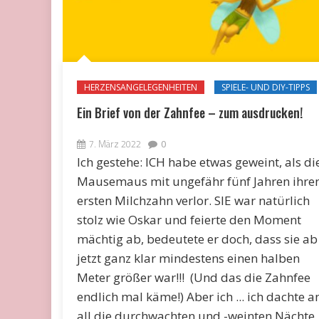
HERZENSANGELEGENHEITEN
SPIELE- UND DIY-TIPPS
Ein Brief von der Zahnfee – zum ausdrucken!
7. März 2022
0
Ich gestehe: ICH habe etwas geweint, als di
Mausemaus mit ungefähr fünf Jahren ihre
ersten Milchzahn verlor. SIE war natürlich
stolz wie Oskar und feierte den Moment
mächtig ab, bedeutete er doch, dass sie ab
jetzt ganz klar mindestens einen halben
Meter größer war!!! (Und das die Zahnfee
endlich mal käme!) Aber ich ... ich dachte a
all die durchwachten und -weinten Nächte,