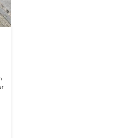
s
n
er
l