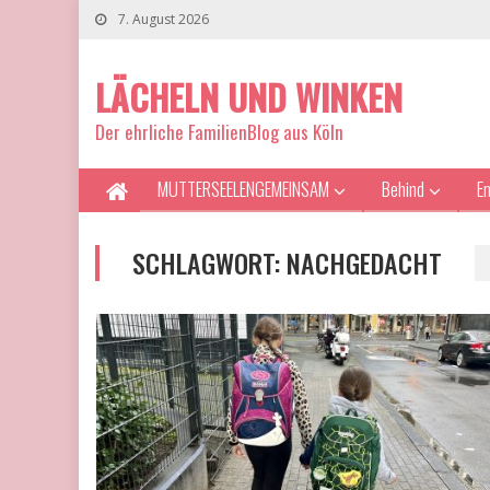
7. August 2026
LÄCHELN UND WINKEN
Der ehrliche FamilienBlog aus Köln
MUTTERSEELENGEMEINSAM
Behind
E
SCHLAGWORT:
NACHGEDACHT