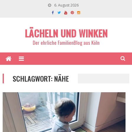
6. August 2026
LÄCHELN UND WINKEN
Der ehrliche FamilienBlog aus Köln
SCHLAGWORT:
NÄHE