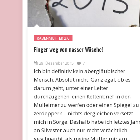
RABENMUTTER 2.0
Finger weg von nasser Wäsche!
29. Dezember 2015
7
Ich bin definitiv kein abergläubischer
Mensch. Absolut nicht. Ganz egal, ob es
darum geht, unter einer Leiter
durchzugehen, einen Kettenbrief in den
Mülleimer zu werfen oder einen Spiegel zu
zerdeppern – nichts dergleichen versetzt
mich in Sorge. Deshalb habe ich letztes Jah
an Silvester auch nur recht verächtlich
geschnaubt, als meine Mutter mir am