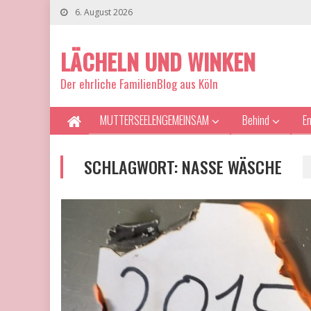
6. August 2026
LÄCHELN UND WINKEN
Der ehrliche FamilienBlog aus Köln
MUTTERSEELENGEMEINSAM
Behind
E
SCHLAGWORT:
NASSE WÄSCHE