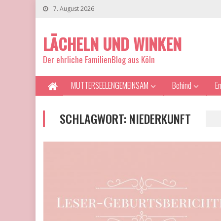
7. August 2026
LÄCHELN UND WINKEN
Der ehrliche FamilienBlog aus Köln
MUTTERSEELENGEMEINSAM
Behind
E
SCHLAGWORT:
NIEDERKUNFT