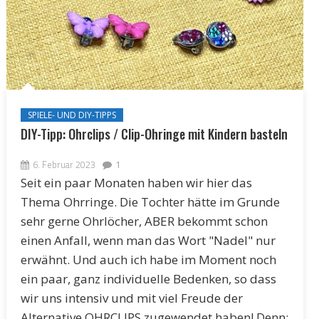
SPIELE- UND DIY-TIPPS
DIY-Tipp: Ohrclips / Clip-Ohringe mit Kindern basteln
6. Februar 2023
1
Seit ein paar Monaten haben wir hier das
Thema Ohrringe. Die Tochter hätte im Grunde
sehr gerne Ohrlöcher, ABER bekommt schon
einen Anfall, wenn man das Wort "Nadel" nur
erwähnt. Und auch ich habe im Moment noch
ein paar, ganz individuelle Bedenken, so dass
wir uns intensiv und mit viel Freude der
Alternative OHRCLIPS zugewendet haben! Denn: