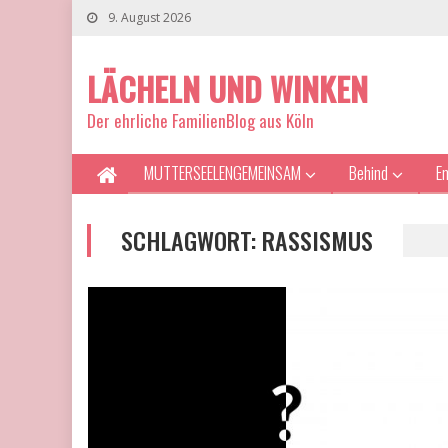
9. August 2026
LÄCHELN UND WINKEN
Der ehrliche FamilienBlog aus Köln
MUTTERSEELENGEMEINSAM
Behind
E
SCHLAGWORT:
RASSISMUS