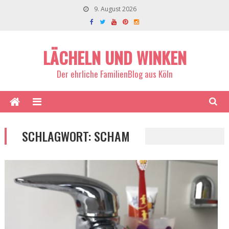
9. August 2026
LÄCHELN UND WINKEN
Der ehrliche FamilienBlog aus Köln
SCHLAGWORT:
SCHAM