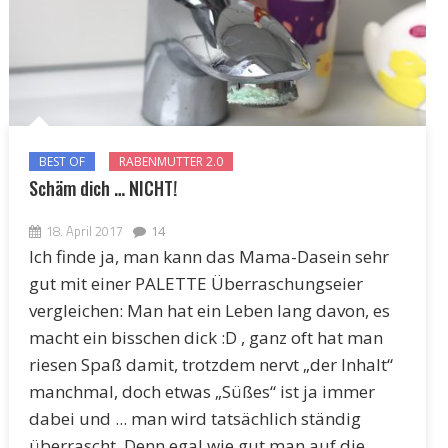
BEST OF
RABENMUTTER 2.0
Schäm dich … NICHT!
18. April 2017
14
Ich finde ja, man kann das Mama-Dasein sehr
gut mit einer PALETTE Überraschungseier
vergleichen: Man hat ein Leben lang davon, es
macht ein bisschen dick :D , ganz oft hat man
riesen Spaß damit, trotzdem nervt „der Inhalt“
manchmal, doch etwas „Süßes“ ist ja immer
dabei und ... man wird tatsächlich ständig
überrascht. Denn egal wie gut man auf die