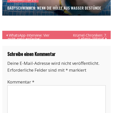
RABENMUTTER 2.0
BABYSCHWIMMEN: WENN DIE HÖLLE AUS WASSER BESTÜNDE
Beitragsnavigation
WhatsApp-Interview: Vier
Krümel-Chroniken: 7.
(Lebens-)Monat
„nicht ganz einfache“
Fragen an eine Erzieherin
Schreibe einen Kommentar
Deine E-Mail-Adresse wird nicht veröffentlicht.
Erforderliche Felder sind mit
*
markiert
Kommentar
*