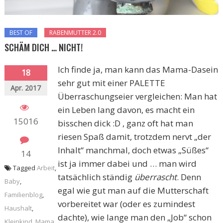
BEST OF
RABENMUTTER 2.0
SCHÄM DICH … NICHT!
Ich finde ja, man kann das Mama-Dasein
18
sehr gut mit einer PALETTE
Apr. 2017
Überraschungseier vergleichen: Man hat
ein Leben lang davon, es macht ein
15016
bisschen dick :D , ganz oft hat man
riesen Spaß damit, trotzdem nervt „der
Inhalt“ manchmal, doch etwas „Süßes“
14
ist ja immer dabei und … man wird
Tagged
Arbeit
,
tatsächlich ständig
überrascht
. Denn
Baby
,
egal wie gut man auf die Mutterschaft
Familienblog
,
vorbereitet war (oder es zumindest
Haushalt
,
dachte), wie lange man den „Job“ schon
Kleinkind
,
Mama
,