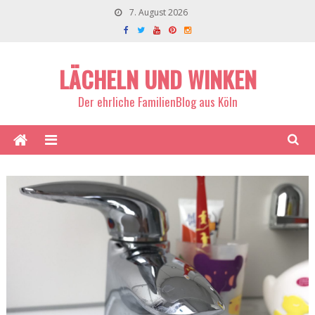
7. August 2026
LÄCHELN UND WINKEN
Der ehrliche FamilienBlog aus Köln