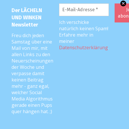
Anke
28. April 2017 um 7:04 Uhr
Der LÄCHELN
Hast du verdient! ?
UND WINKEN
Ich verschicke
Newsletter
natürlich keinen Spam!
Antworten
Erfahre mehr in
Freu dich jeden
meiner
Samstag über eine
Datenschutzerklärung
.
Mail von mir, mit
Nina
allen Links zu den
20. April 2017 um 10:25 Uhr
Neuerscheinungen
der Woche und
Oh man, ich bin sooo froh, dass es Deinen
verpasse damit
Blog gibt und ich ihn gefunden habe!!! Wie
keinen Beitrag
GUT ich das kenne und wie wenig man als
mehr - ganz egal,
Mutti mit anderen Muttis darüber spricht!
welcher Social
Media Algorithmus
Mit zwei Kindern in ähnlichem Abstand wie
gerade einen Pups
bei Dir, denke ich den ganzen Tag so. Und
quer hängen hat. ;)
wenn ich mich abends aufs Sofa setze um
mal eine halbe Stunde ich zu sein, dann