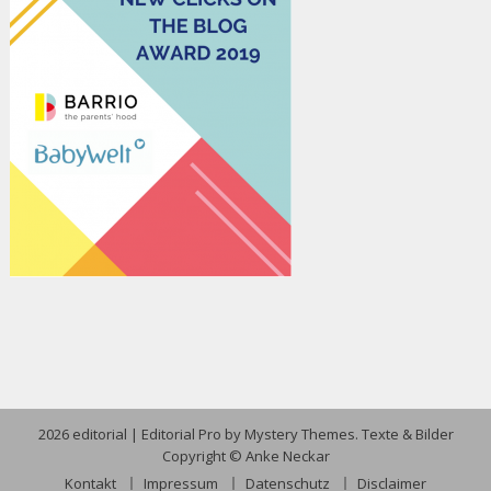
2026 editorial
|
Editorial Pro by
Mystery Themes
. Texte & Bilder
Copyright © Anke Neckar
Kontakt
Impressum
Datenschutz
Disclaimer