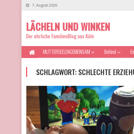
7. August 2026
LÄCHELN UND WINKEN
Der ehrliche FamilienBlog aus Köln
MUTTERSEELENGEMEINSAM
Behind
E
SCHLAGWORT:
SCHLECHTE ERZIE