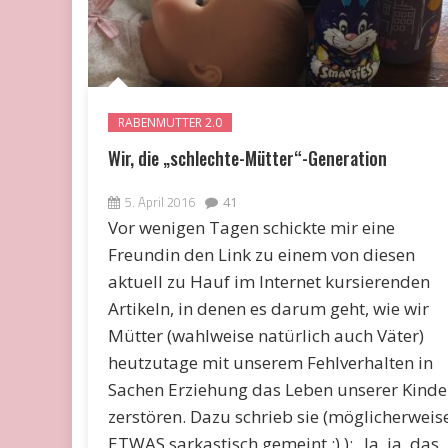
RABENMUTTER 2.0
Wir, die „schlechte-Mütter“-Generation
5. April 2016
41
Vor wenigen Tagen schickte mir eine
Freundin den Link zu einem von diesen
aktuell zu Hauf im Internet kursierenden
Artikeln, in denen es darum geht, wie wir
Mütter (wahlweise natürlich auch Väter)
heutzutage mit unserem Fehlverhalten in
Sachen Erziehung das Leben unserer Kinde
zerstören. Dazu schrieb sie (möglicherweis
ETWAS sarkastisch gemeint ;) ): „Ja, ja, das