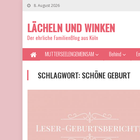
8. August 2026
LÄCHELN UND WINKEN
Der ehrliche FamilienBlog aus Köln
MUTTERSEELENGEMEINSAM
Behind
E
SCHLAGWORT:
SCHÖNE GEBURT