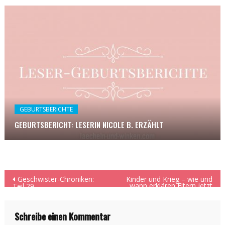
GEBURTSBERICHTE
GEBURTSBERICHT: LESERIN NICOLE B. ERZÄHLT
Beitragsnavigation
Geschwister-Chroniken:
Kinder und Krieg – wie und
wann erklären Eltern jetzt
Teil 29
was?
Schreibe einen Kommentar