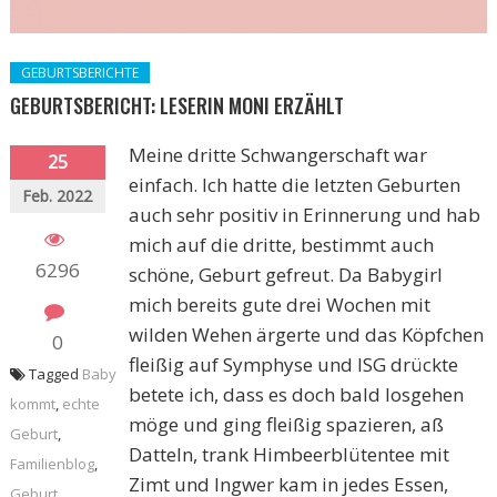
GEBURTSBERICHTE
GEBURTSBERICHT: LESERIN MONI ERZÄHLT
Meine dritte Schwangerschaft war
25
einfach. Ich hatte die letzten Geburten
Feb. 2022
auch sehr positiv in Erinnerung und hab
mich auf die dritte, bestimmt auch
6296
schöne, Geburt gefreut. Da Babygirl
mich bereits gute drei Wochen mit
wilden Wehen ärgerte und das Köpfchen
0
fleißig auf Symphyse und ISG drückte
Tagged
Baby
betete ich, dass es doch bald losgehen
kommt
,
echte
möge und ging fleißig spazieren, aß
Geburt
,
Datteln, trank Himbeerblütentee mit
Familienblog
,
Zimt und Ingwer kam in jedes Essen,
Geburt
,