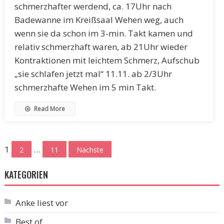
schmerzhafter werdend, ca. 17Uhr nach
Badewanne im Kreißsaal Wehen weg, auch
wenn sie da schon im 3-min. Takt kamen und
relativ schmerzhaft waren, ab 21Uhr wieder
Kontraktionen mit leichtem Schmerz, Aufschub
„sie schlafen jetzt mal“ 11.11. ab 2/3Uhr
schmerzhafte Wehen im 5 min Takt.
Read More
Seitennummerierung
1
…
2
11
Nächste
der
KATEGORIEN
Beiträge
Anke liest vor
Best of