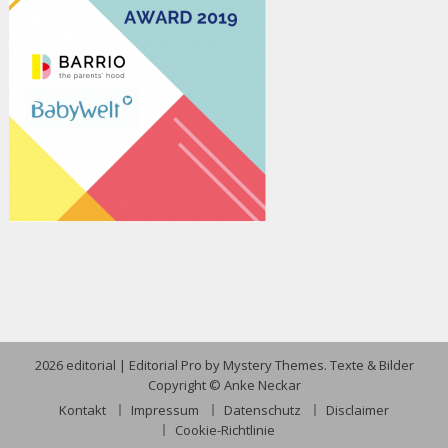
2026 editorial
|
Editorial Pro by
Mystery Themes
. Texte & Bilder
Copyright © Anke Neckar
Kontakt
Impressum
Datenschutz
Disclaimer
Cookie-Richtlinie