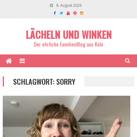
8. August 2026
LÄCHELN UND WINKEN
Der ehrliche FamilienBlog aus Köln
SCHLAGWORT:
SORRY