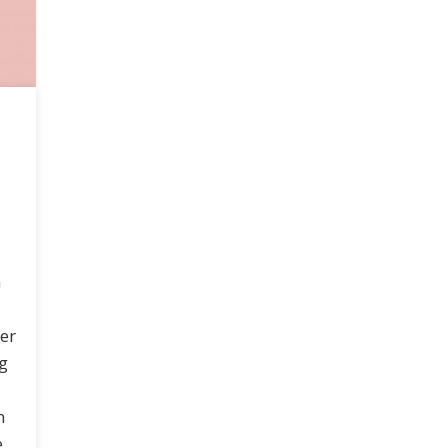
h
er
g
m
e