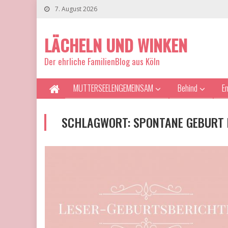
7. August 2026
LÄCHELN UND WINKEN
Der ehrliche FamilienBlog aus Köln
MUTTERSEELENGEMEINSAM
Behind
E
SCHLAGWORT:
SPONTANE GEBURT 